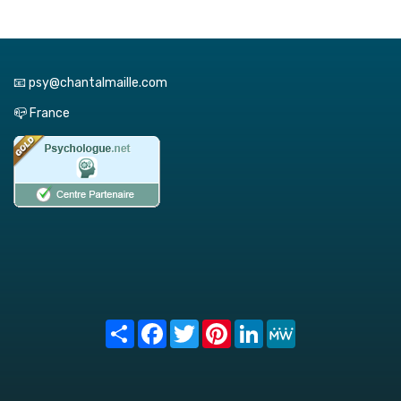
📧 psy@chantalmaille.com
📪 France
Share
Facebook
Twitter
Pinterest
LinkedIn
MeWe