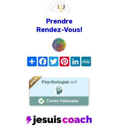
Prendre
Rendez-Vous!
Share
Facebook
Twitter
Pinterest
LinkedIn
MeWe