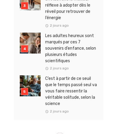
réflexe à adopter dès le
réveil pour retrouver de
l’énergie
2 jours ago
Les adultes heureux sont
marqués par ces 7
souvenirs d’enfance, selon
plusieurs études
scientifiques
2 jours ago
C’est à partir de ce seuil
que le temps passé seul va
vous faire ressentir la
véritable solitude, selon la
science
2 jours ago