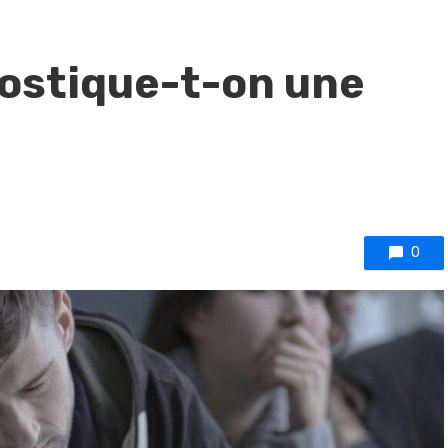
stique-t-on une
0