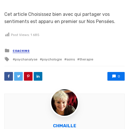
Cet article Choisissez bien avec qui partager vos
sentiments est apparu en premier sur Nos Pensées.
Post Views:
1 685
Posted in
COACHING
Tagged with
psychanalyse
psychologie
soins
therapie
0
CHMAILLE