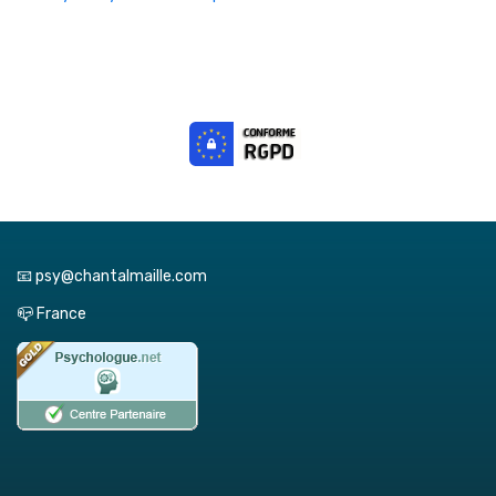
📧 psy@chantalmaille.com
📪 France