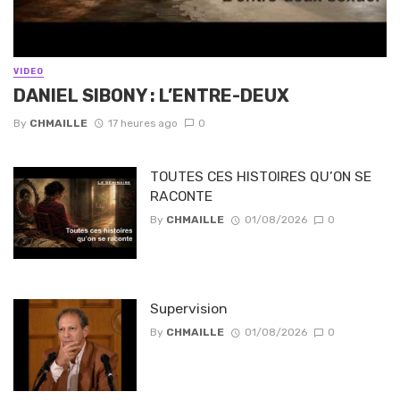
VIDEO
DANIEL SIBONY : L’ENTRE-DEUX
By
CHMAILLE
17 heures ago
0
TOUTES CES HISTOIRES QU’ON SE
RACONTE
By
CHMAILLE
01/08/2026
0
Supervision
By
CHMAILLE
01/08/2026
0