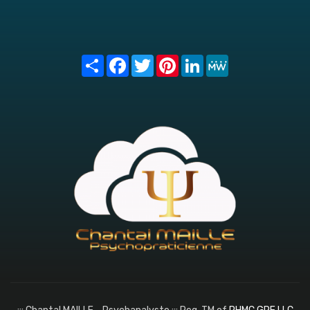
Share
Facebook
Twitter
Pinterest
LinkedIn
MeWe