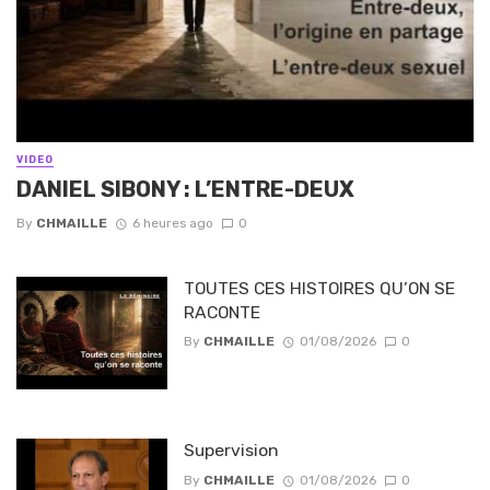
VIDEO
DANIEL SIBONY : L’ENTRE-DEUX
By
CHMAILLE
6 heures ago
0
TOUTES CES HISTOIRES QU’ON SE
RACONTE
By
CHMAILLE
01/08/2026
0
Supervision
By
CHMAILLE
01/08/2026
0