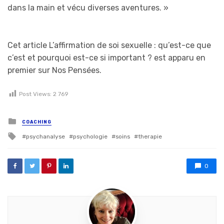
dans la main et vécu diverses aventures.
»
Cet article L’affirmation de soi sexuelle : qu’est-ce que
c’est et pourquoi est-ce si important ? est apparu en
premier sur Nos Pensées.
Post Views:
2 769
Posted in
COACHING
Tagged with
psychanalyse
psychologie
soins
therapie
0