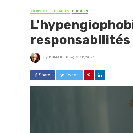
SOINS ET THÉRAPIES
PHOBIES
L’hypengiophobie
responsabilités
By
CHMAILLE
15/11/2021
Share
Tweet