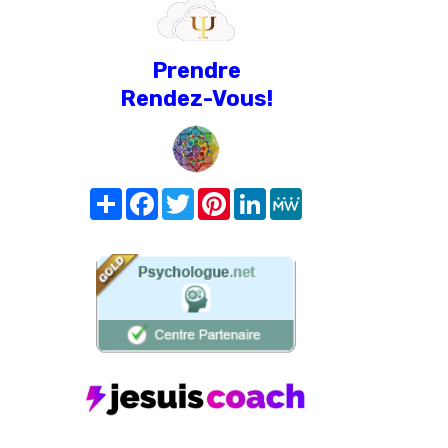
Prendre
Rendez-Vous!
Share
Facebook
Twitter
Pinterest
LinkedIn
MeWe