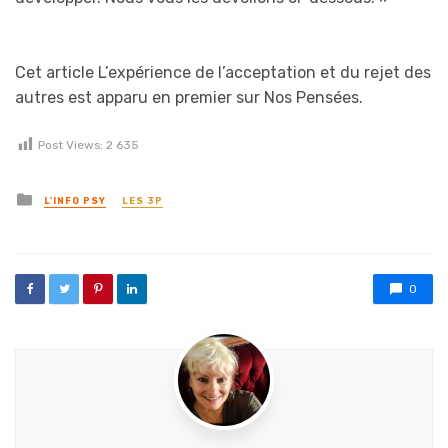
Cet article L’expérience de l’acceptation et du rejet des
autres est apparu en premier sur Nos Pensées.
Post Views:
2 635
Posted in
L'INFO PSY
LES 3P
0