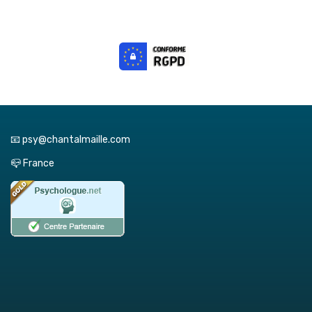
📧 psy@chantalmaille.com
📪 France