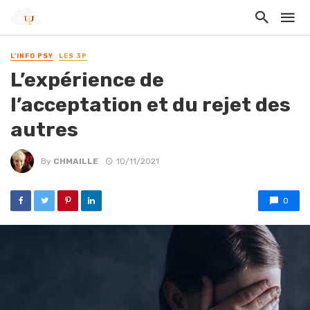
L'INFO PSY
LES 3P
L’expérience de
l’acceptation et du rejet des
autres
By
CHMAILLE
10/11/2021
0