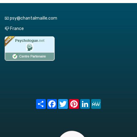
📧 psy@chantalmaille.com
📪 France
Share
Facebook
Twitter
Pinterest
LinkedIn
MeWe