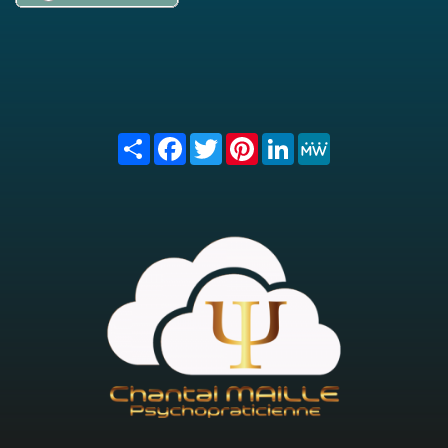
Share
Facebook
Twitter
Pinterest
LinkedIn
MeWe