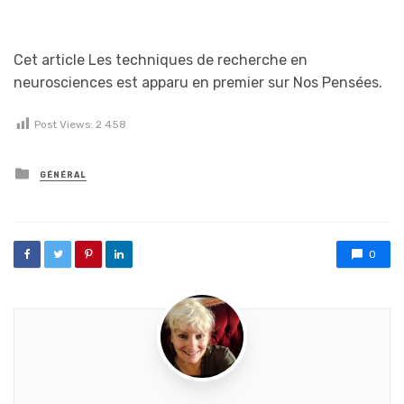
Cet article Les techniques de recherche en
neurosciences est apparu en premier sur Nos Pensées.
Post Views:
2 458
Posted in
GÉNÉRAL
0