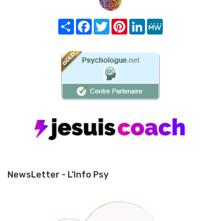
Share
Facebook
Twitter
Pinterest
LinkedIn
MeWe
NewsLetter - L'Info Psy