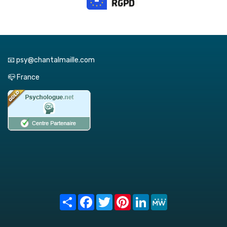
📧 psy@chantalmaille.com
📪 France
Share
Facebook
Twitter
Pinterest
LinkedIn
MeWe