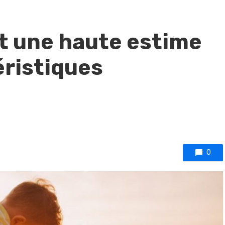
t une haute estime
téristiques
0