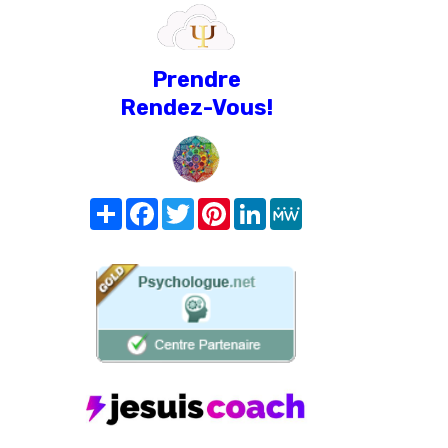
Prendre
Rendez-Vous!
Share
Facebook
Twitter
Pinterest
LinkedIn
MeWe