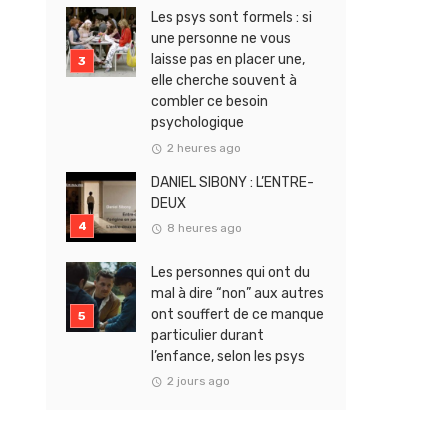
Les psys sont formels : si
une personne ne vous
laisse pas en placer une,
elle cherche souvent à
combler ce besoin
psychologique
2 heures ago
DANIEL SIBONY : L’ENTRE-
DEUX
8 heures ago
Les personnes qui ont du
mal à dire “non” aux autres
ont souffert de ce manque
particulier durant
l’enfance, selon les psys
2 jours ago