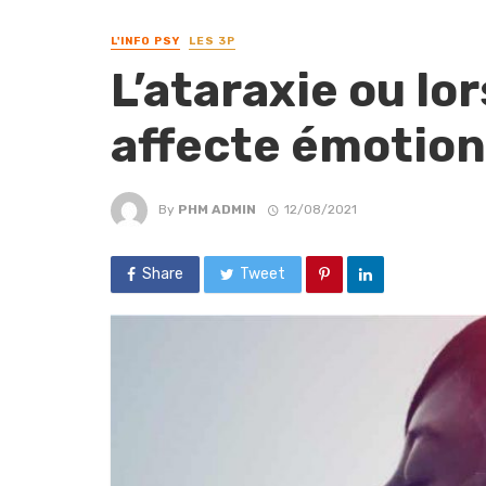
L'INFO PSY
LES 3P
L’ataraxie ou lo
affecte émotio
By
PHM ADMIN
12/08/2021
Share
Tweet