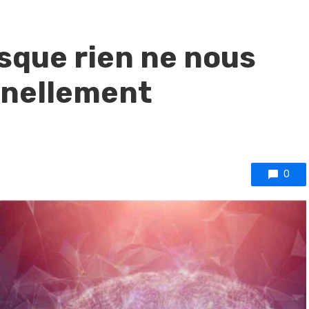
rsque rien ne nous
nnellement
0