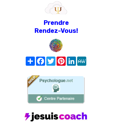
Prendre
Rendez-Vous!
Share
Facebook
Twitter
Pinterest
LinkedIn
MeWe