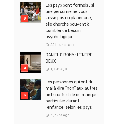
Les psys sont formels : si
une personne ne vous
laisse pas en placer une,
elle cherche souvent à
combler ce besoin
psychologique
22 heures ago
DANIEL SIBONY : L’ENTRE-
DEUX
1 jour ago
Les personnes qui ont du
mal à dire “non” aux autres
ont souffert de ce manque
particulier durant
l’enfance, selon les psys
3 jours ago