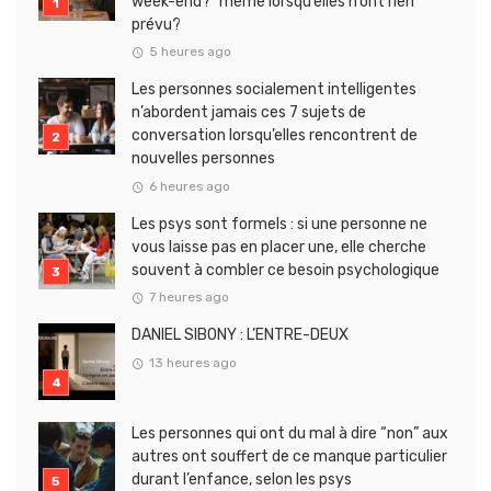
week-end?” même lorsqu’elles n’ont rien
prévu?
5 heures ago
Les personnes socialement intelligentes
n’abordent jamais ces 7 sujets de
conversation lorsqu’elles rencontrent de
nouvelles personnes
6 heures ago
Les psys sont formels : si une personne ne
vous laisse pas en placer une, elle cherche
souvent à combler ce besoin psychologique
7 heures ago
DANIEL SIBONY : L’ENTRE-DEUX
13 heures ago
Les personnes qui ont du mal à dire “non” aux
autres ont souffert de ce manque particulier
durant l’enfance, selon les psys