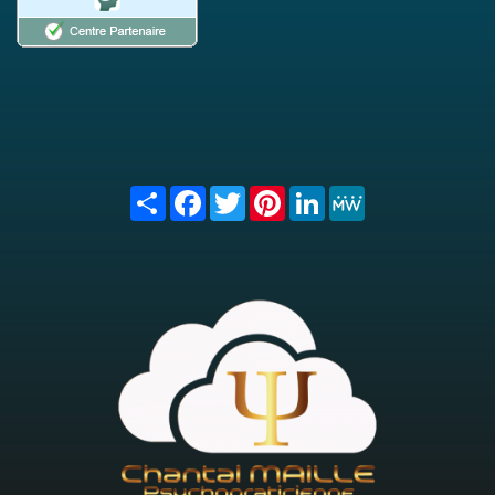
Share
Facebook
Twitter
Pinterest
LinkedIn
MeWe