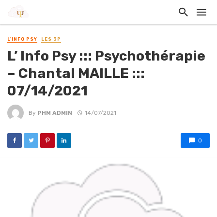
L'INFO PSY
LES 3P
L’ Info Psy ::: Psychothérapie
– Chantal MAILLE :::
07/14/2021
By
PHM ADMIN
14/07/2021
0