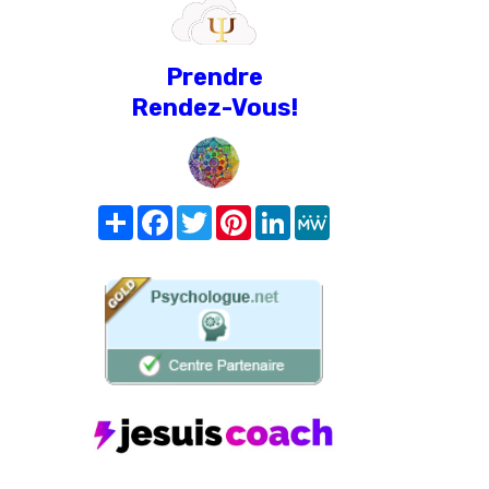
Prendre
Rendez-Vous!
Share
Facebook
Twitter
Pinterest
LinkedIn
MeWe