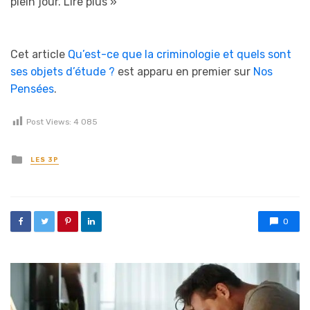
plein jour.
Lire plus »
Cet article
Qu’est-ce que la criminologie et quels sont
ses objets d’étude ?
est apparu en premier sur
Nos
Pensées
.
Post Views:
4 085
Posted in
LES 3P
0