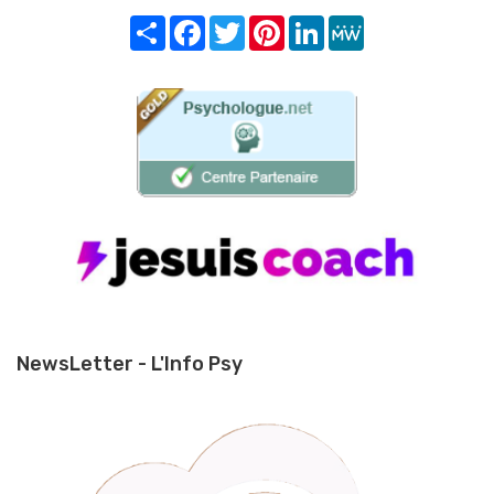
Share
Facebook
Twitter
Pinterest
LinkedIn
MeWe
NewsLetter - L'Info Psy