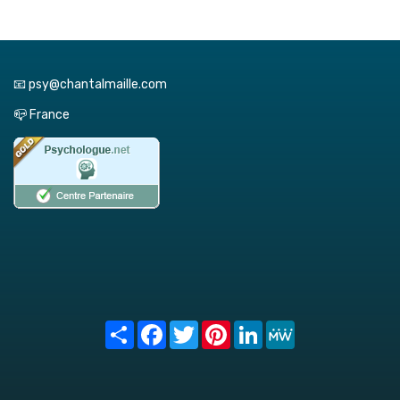
📧 psy@chantalmaille.com
📪 France
Share
Facebook
Twitter
Pinterest
LinkedIn
MeWe