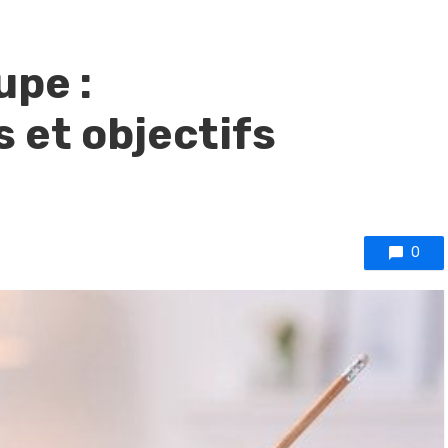
upe :
 et objectifs
0