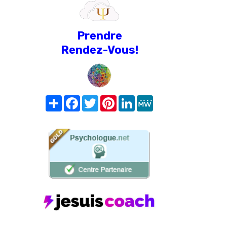
Prendre
Rendez-Vous!
Share
Facebook
Twitter
Pinterest
LinkedIn
MeWe