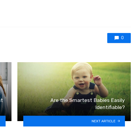
0
nt
Are the Smartest Babies Easily
Identifiable?
NEXT ARTICLE