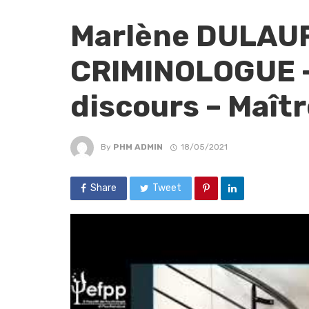
Marlène DULAU
CRIMINOLOGUE –
discours – Maît
By
PHM ADMIN
18/05/2021
Share
Tweet