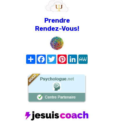
Prendre
Rendez-Vous!
Share
Facebook
Twitter
Pinterest
LinkedIn
MeWe