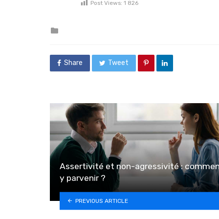
Post Views:
1 826
Posted in
Share
Tweet
Assertivité et non-agressivité : comme
y parvenir ?
PREVIOUS ARTICLE