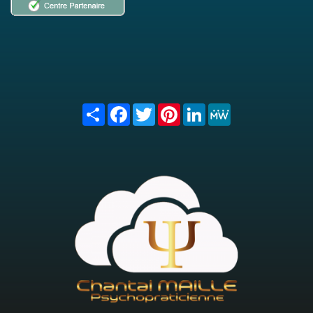
Share
Facebook
Twitter
Pinterest
LinkedIn
MeWe