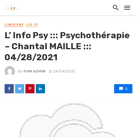
L'INFO PSY
LES 3P
L’ Info Psy ::: Psychothérapie
– Chantal MAILLE :::
04/28/2021
By
PHM ADMIN
28/04/2021
0