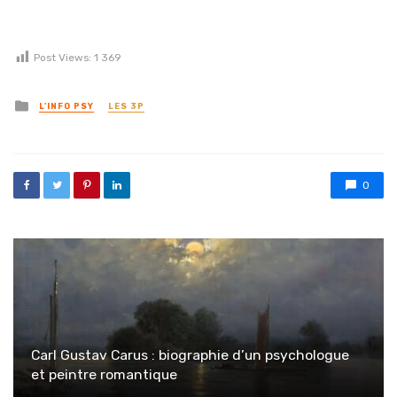
Post Views:
1 369
Posted in
L'INFO PSY
LES 3P
0
Carl Gustav Carus : biographie d’un psychologue
et peintre romantique