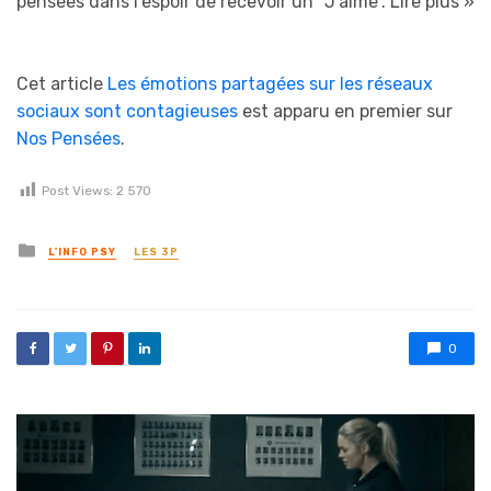
pensées dans l’espoir de recevoir un “J’aime”.
Lire plus »
Cet article
Les émotions partagées sur les réseaux
sociaux sont contagieuses
est apparu en premier sur
Nos Pensées
.
Post Views:
2 570
Posted in
L'INFO PSY
LES 3P
0