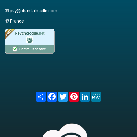
📧 psy@chantalmaille.com
📪 France
Share
Facebook
Twitter
Pinterest
LinkedIn
MeWe