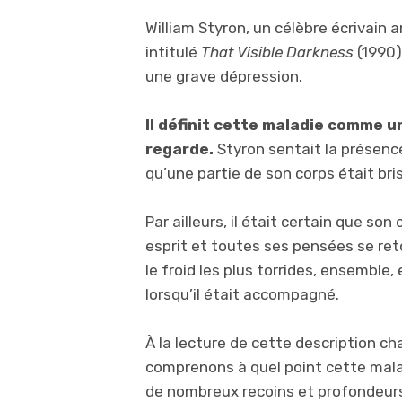
William Styron, un célèbre écrivain a
intitulé
That Visible Darkness
(1990)
une grave dépression.
Il défini
t
cette maladie comme une
regarde
.
Styron sentait la présence
qu’une partie de son corps était bris
Par ailleurs, il était certain que so
esprit et toutes ses pensées se reto
le froid les plus torrides, ensembl
lorsqu’il était accompagné.
À la lecture de cette description ch
comprenons à quel point cette maladi
de nombreux recoins et profondeur