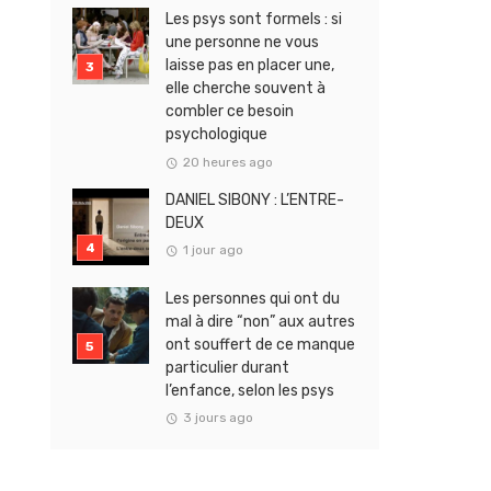
Les psys sont formels : si
une personne ne vous
laisse pas en placer une,
elle cherche souvent à
combler ce besoin
psychologique
20 heures ago
DANIEL SIBONY : L’ENTRE-
DEUX
1 jour ago
Les personnes qui ont du
mal à dire “non” aux autres
ont souffert de ce manque
particulier durant
l’enfance, selon les psys
3 jours ago