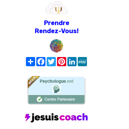
Prendre
Rendez-Vous!
Share
Facebook
Twitter
Pinterest
LinkedIn
MeWe