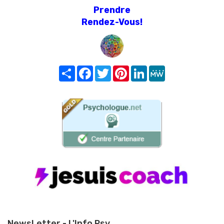
Prendre
Rendez-Vous!
Share
Facebook
Twitter
Pinterest
LinkedIn
MeWe
NewsLetter - L'Info Psy