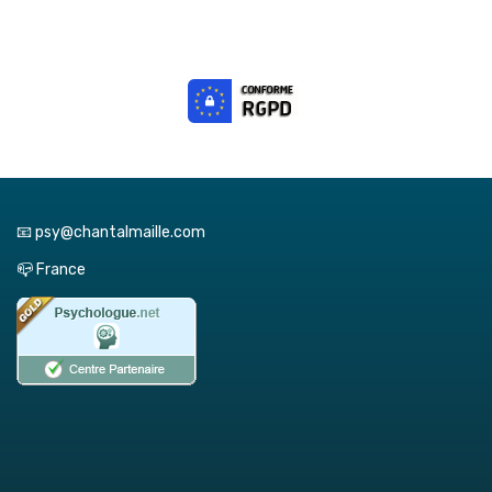
📧 psy@chantalmaille.com
📪 France