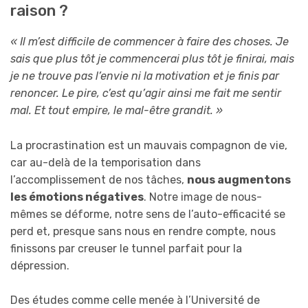
raison ?
«
Il m’
est difficile de commencer à faire des choses.
J
e
sais que
plus tôt
je commence
rai plus tôt je
finir
ai
, mais
je ne trouve pas l’en
vie
ni la motivation et je finis par
re
noncer
. Le pire, c’est qu’agir ainsi me fait me sentir
mal.
E
t tout
empire
, l
e mal-être
grandit. »
La procrastination est un mauvais compagnon de vie,
car au-delà de la temporisation dans
l’accomplissement de nos tâches,
nous
augment
ons
les émotions négatives
. Notre image de nous-
mêmes se déforme, notre sens de l’auto-efficacité se
perd et, presque sans nous en rendre compte, nous
finissons par creuser le tunnel parfait pour la
dépression.
Des études comme celle menée à l’Université de