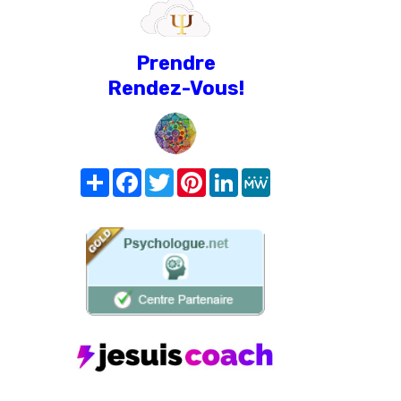
Prendre
Rendez-Vous!
Share
Facebook
Twitter
Pinterest
LinkedIn
MeWe