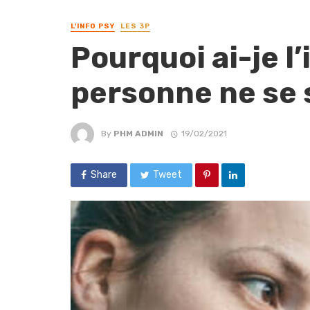
L'INFO PSY
LES 3P
Pourquoi ai-je l
personne ne se 
By
PHM ADMIN
19/02/2021
Share
Tweet