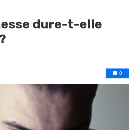
tesse dure-t-elle
?
0