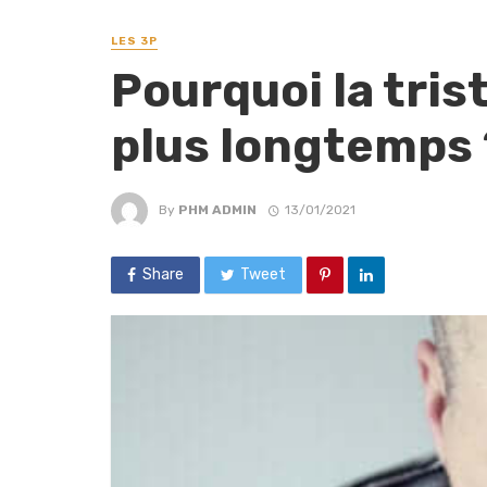
LES 3P
Pourquoi la tris
plus longtemps 
By
PHM ADMIN
13/01/2021
Share
Tweet