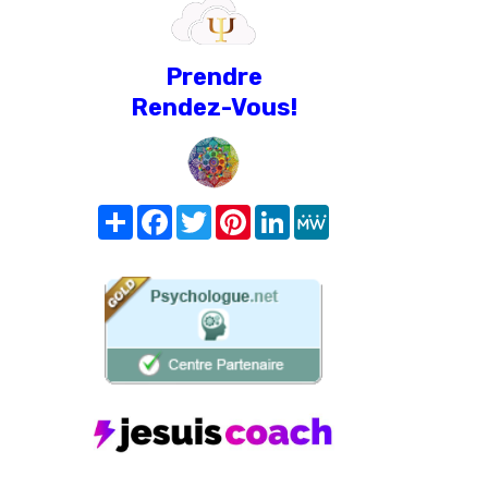
Prendre
Rendez-Vous!
Share
Facebook
Twitter
Pinterest
LinkedIn
MeWe