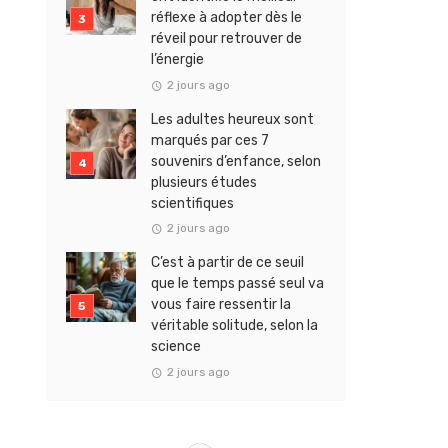
réflexe à adopter dès le
réveil pour retrouver de
l’énergie
2 jours ago
Les adultes heureux sont
marqués par ces 7
souvenirs d’enfance, selon
plusieurs études
scientifiques
2 jours ago
C’est à partir de ce seuil
que le temps passé seul va
vous faire ressentir la
véritable solitude, selon la
science
2 jours ago