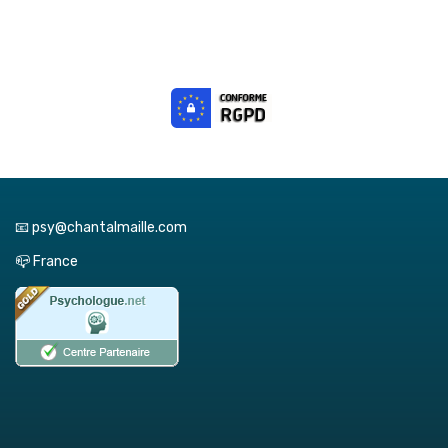
📧 psy@chantalmaille.com
📪 France