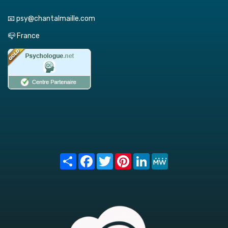
📧 psy@chantalmaille.com
📪 France
Share
Facebook
Twitter
Pinterest
LinkedIn
MeWe