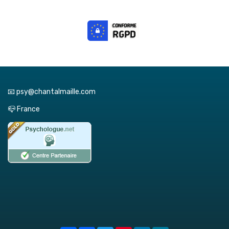
📧 psy@chantalmaille.com
📪 France