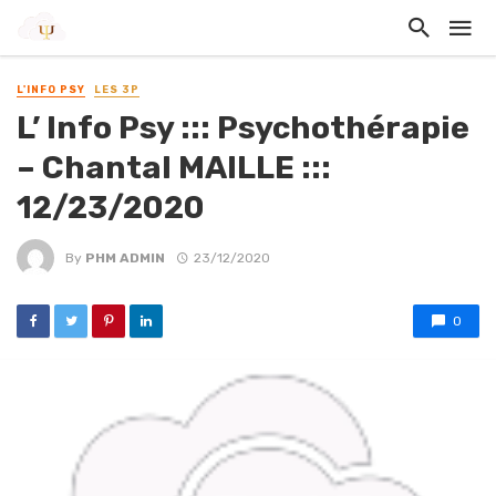
L'INFO PSY
LES 3P
L’ Info Psy ::: Psychothérapie
– Chantal MAILLE :::
12/23/2020
By
PHM ADMIN
23/12/2020
0