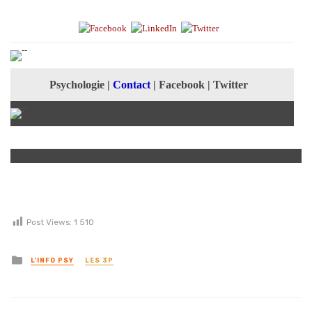
Psychologie
|
Contact
|
Facebook
|
Twitter
Post Views:
1 510
Posted in
L'INFO PSY
LES 3P