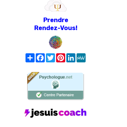
Prendre
Rendez-Vous!
Share
Facebook
Twitter
Pinterest
LinkedIn
MeWe