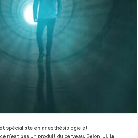
t spécialiste en anesthésiologie et
e n’est pas un produit du cerveau. Selon lui,
la