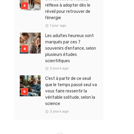
réflexe à adopter dès le
réveil pour retrouver de
l’énergie
1 jour ago
Les adultes heureux sont
marqués par ces 7
souvenirs d’enfance, selon
plusieurs études
scientifiques
2 jours ago
C’est à partir de ce seuil
que le temps passé seul va
vous faire ressentir la
véritable solitude, selon la
science
2 jours ago