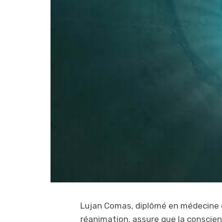
Lujan Comas, diplômé en médecine e
réanimation, assure que la conscienc