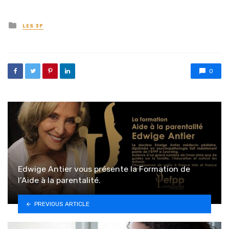
Posted in
LES 3P
0
Edwige Antier vous présente la Formation de
l’Aide à la parentalité.
PREVIOUS ARTICLE