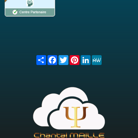
Share
Facebook
Twitter
Pinterest
LinkedIn
MeWe