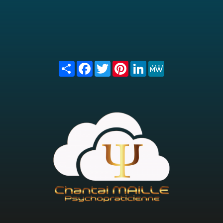
Share
Facebook
Twitter
Pinterest
LinkedIn
MeWe