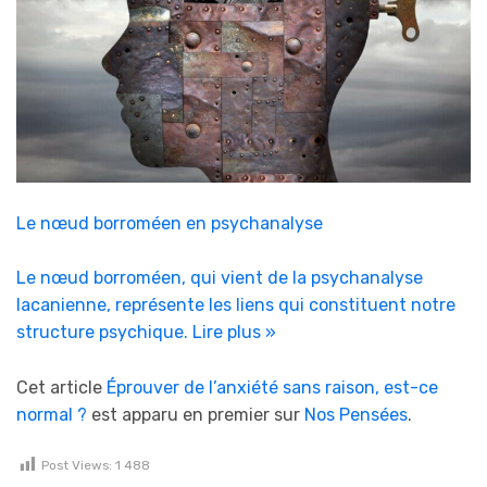
Le nœud borroméen en psychanalyse
Le nœud borroméen, qui vient de la psychanalyse
lacanienne, représente les liens qui constituent notre
structure psychique.
Lire plus »
Cet article
Éprouver de l’anxiété sans raison, est-ce
normal ?
est apparu en premier sur
Nos Pensées
.
Post Views:
1 488