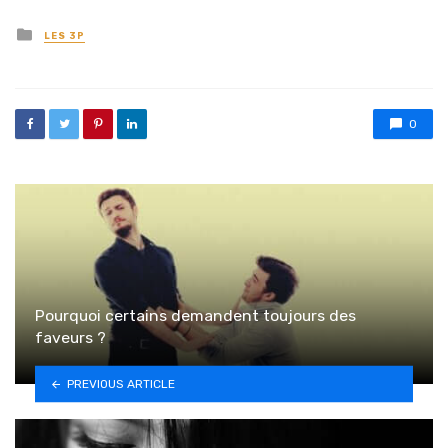
Posted in
LES 3P
0
Pourquoi certains demandent toujours des
faveurs ?
PREVIOUS ARTICLE