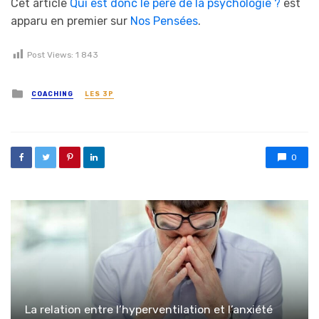
Cet article
Qui est donc le père de la psychologie ?
est
apparu en premier sur
Nos Pensées
.
Post Views:
1 843
Posted in
COACHING
LES 3P
0
La relation entre l’hyperventilation et l’anxiété