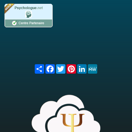
Share
Facebook
Twitter
Pinterest
LinkedIn
MeWe