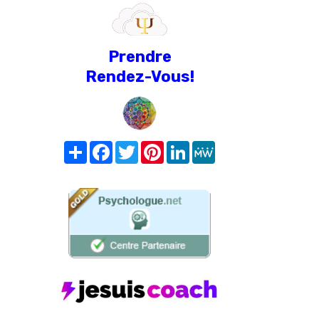
Prendre
Rendez-Vous!
Share
Facebook
Twitter
Pinterest
LinkedIn
MeWe