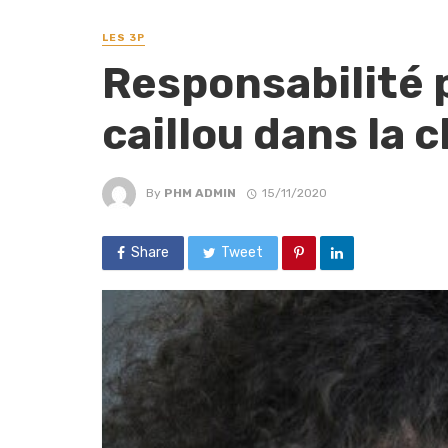
LES 3P
Responsabilité p
caillou dans la 
By
PHM ADMIN
15/11/2020
Share
Tweet