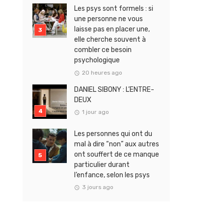
Les psys sont formels : si
une personne ne vous
laisse pas en placer une,
elle cherche souvent à
combler ce besoin
psychologique
20 heures ago
DANIEL SIBONY : L’ENTRE-
DEUX
1 jour ago
Les personnes qui ont du
mal à dire “non” aux autres
ont souffert de ce manque
particulier durant
l’enfance, selon les psys
3 jours ago