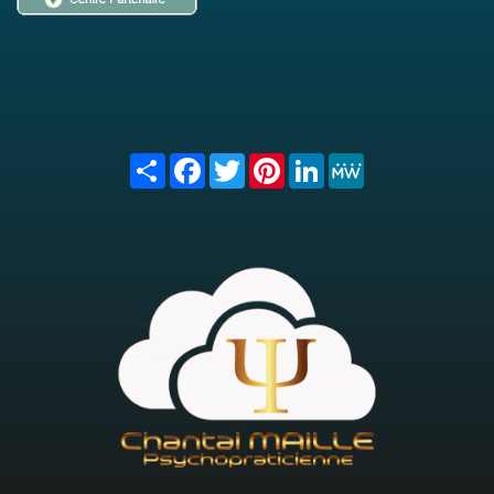
Share
Facebook
Twitter
Pinterest
LinkedIn
MeWe