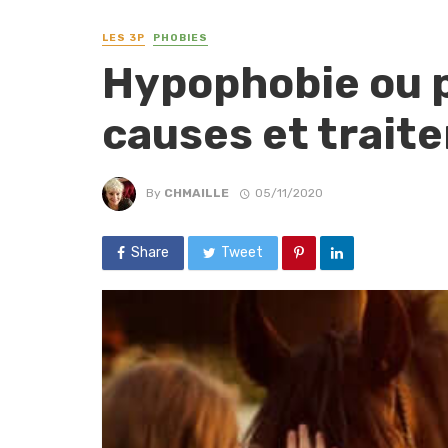
LES 3P
PHOBIES
Hypophobie ou p
causes et trait
By
CHMAILLE
05/11/2020
Share
Tweet