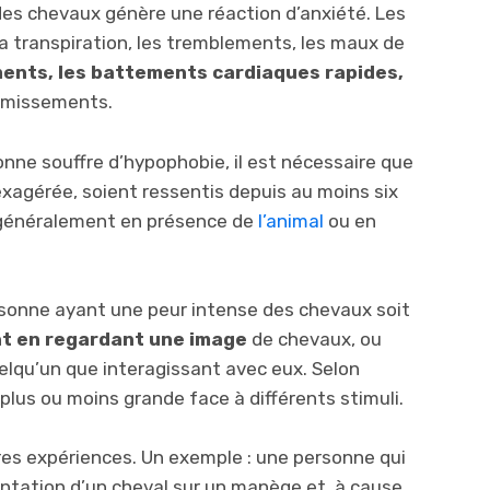
es chevaux génère une réaction d’anxiété. Les
a transpiration, les tremblements, les maux de
ents, les battements cardiaques rapides,
omissements.
onne souffre d’hypophobie, il est nécessaire que
xagérée, soient ressentis depuis au moins six
généralement en présence de
l’animal
ou en
rsonne ayant une peur intense des chevaux soit
t en regardant une image
de chevaux, ou
elqu’un que interagissant avec eux. Selon
 plus ou moins grande face à différents stimuli.
tres expériences. Un exemple : une personne qui
entation d’un cheval sur un manège et, à cause