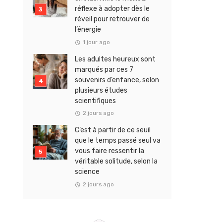
réflexe à adopter dès le
réveil pour retrouver de
l’énergie
1 jour ago
Les adultes heureux sont
marqués par ces 7
souvenirs d’enfance, selon
plusieurs études
scientifiques
2 jours ago
C’est à partir de ce seuil
que le temps passé seul va
vous faire ressentir la
véritable solitude, selon la
science
2 jours ago