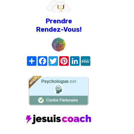
Prendre
Rendez-Vous!
Share
Facebook
Twitter
Pinterest
LinkedIn
MeWe