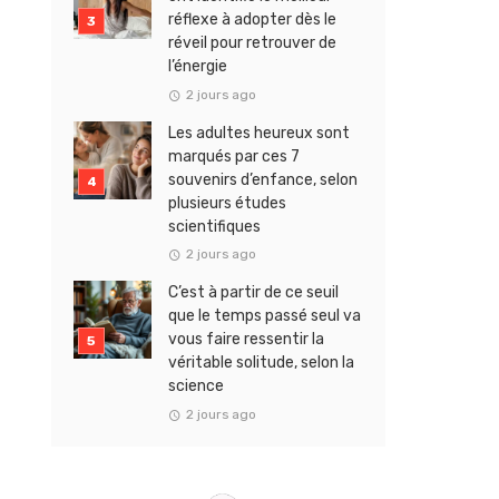
réflexe à adopter dès le
réveil pour retrouver de
l’énergie
2 jours ago
Les adultes heureux sont
marqués par ces 7
souvenirs d’enfance, selon
plusieurs études
scientifiques
2 jours ago
C’est à partir de ce seuil
que le temps passé seul va
vous faire ressentir la
véritable solitude, selon la
science
2 jours ago