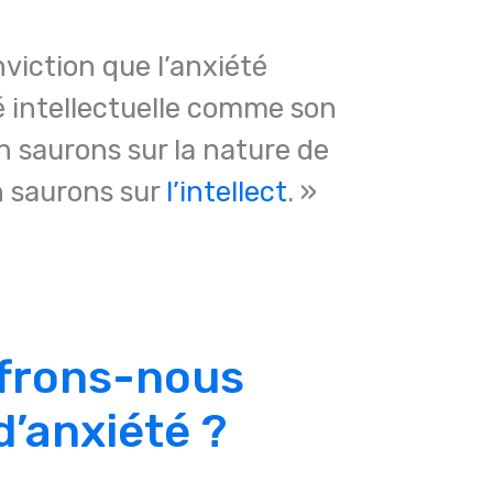
nviction que l’anxiété
é intellectuelle comme son
n saurons sur la nature de
n saurons sur
l’intellect
. »
ffrons-nous
d’anxiété ?