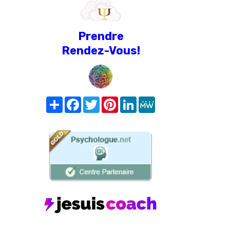
Prendre
Rendez-Vous!
Share
Facebook
Twitter
Pinterest
LinkedIn
MeWe