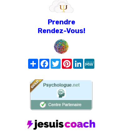
Prendre
Rendez-Vous!
Share
Facebook
Twitter
Pinterest
LinkedIn
MeWe