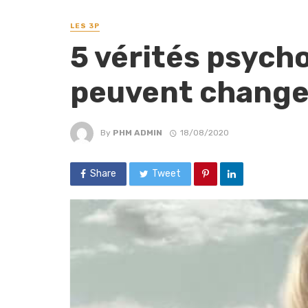
LES 3P
5 vérités psych
peuvent changer
By
PHM ADMIN
18/08/2020
Share
Tweet