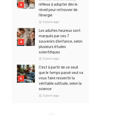
réflexe à adopter dès le
réveil pour retrouver de
l’énergie
2 jours ago
Les adultes heureux sont
marqués par ces 7
souvenirs d’enfance, selon
plusieurs études
scientifiques
2 jours ago
C’est à partir de ce seuil
que le temps passé seul va
vous faire ressentir la
véritable solitude, selon la
science
2 jours ago