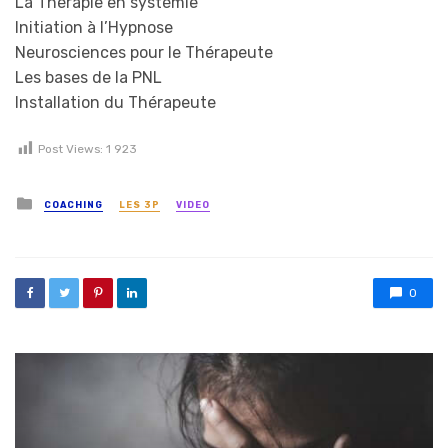
La Thérapie en systémie
Initiation à l’Hypnose
Neurosciences pour le Thérapeute
Les bases de la PNL
Installation du Thérapeute
Post Views:
1 923
Posted in
COACHING
LES 3P
VIDEO
0