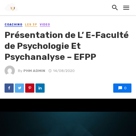
COACHING
LES 3P
VIDEO
Présentation de L’ E-Faculté
de Psychologie Et
Psychanalyse – EFPP
By
PHM ADMIN
14/08/2020
0