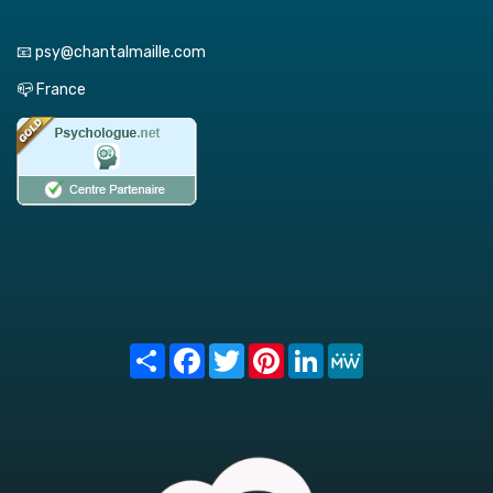
📧 psy@chantalmaille.com
📪 France
Share
Facebook
Twitter
Pinterest
LinkedIn
MeWe