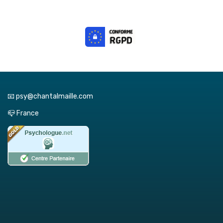
📧 psy@chantalmaille.com
📪 France