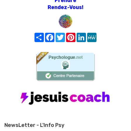
Prendre
Rendez-Vous!
Share
Facebook
Twitter
Pinterest
LinkedIn
MeWe
NewsLetter - L'Info Psy