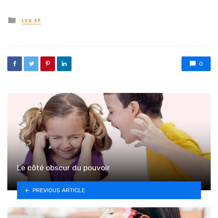
Posted in
LES 3P
0
Le côté obscur du pouvoir
PREVIOUS ARTICLE