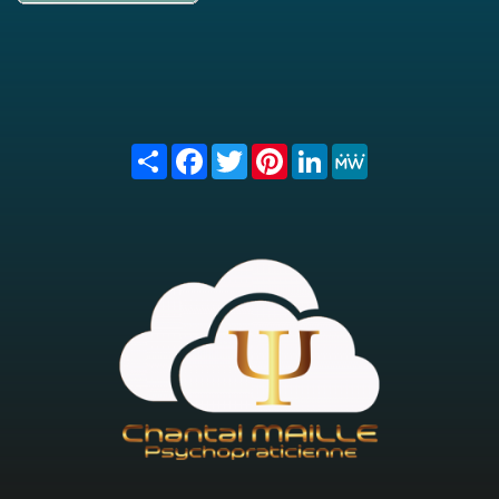
Share
Facebook
Twitter
Pinterest
LinkedIn
MeWe