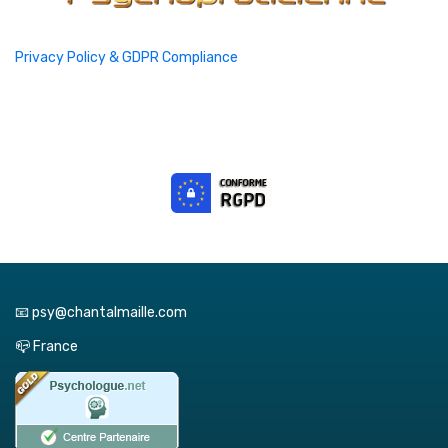
Privacy Policy & GDPR Compliance
📧 psy@chantalmaille.com
📪 France