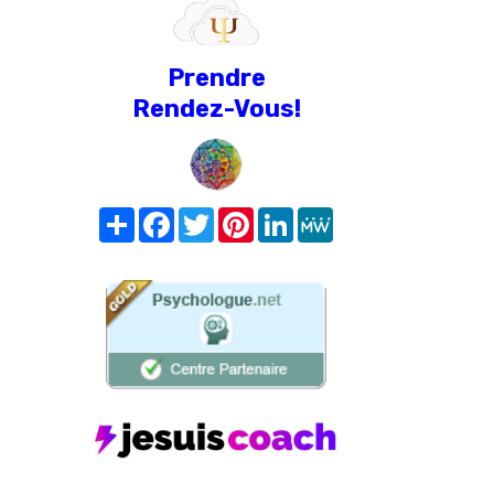
Prendre
Rendez-Vous!
Share
Facebook
Twitter
Pinterest
LinkedIn
MeWe