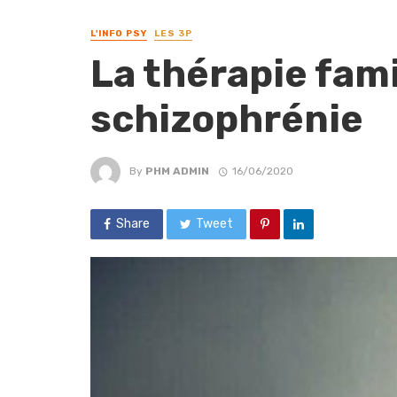
L'INFO PSY
LES 3P
La thérapie fami
schizophrénie
By
PHM ADMIN
16/06/2020
Share
Tweet