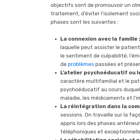
objectifs sont de promouvoir un cli
traitement, d’éviter l’isolement soci
phases sont les suivantes :
La connexion avec la famille 
laquelle peut assister le patient
le sentiment de culpabilité, l’é
de
problèmes
passées et prése
L’atelier psychoéducatif ou l
caractère multifamilial et le pati
psychoéducatif au cours duquel 
maladie, les médicaments et l’
La réintégration dans la co
sessions. On travaille sur la fa
appris lors des phases antérieure
téléphoniques et exceptionnel
La réhabilitation sociale et 