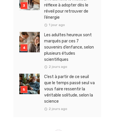
réflexe à adopter dès le
réveil pour retrouver de
l’énergie
1 jour ago
Les adultes heureux sont
marqués par ces 7
souvenirs d’enfance, selon
plusieurs études
scientifiques
2 jours ago
C’est à partir de ce seuil
que le temps passé seul va
vous faire ressentir la
véritable solitude, selon la
science
2 jours ago