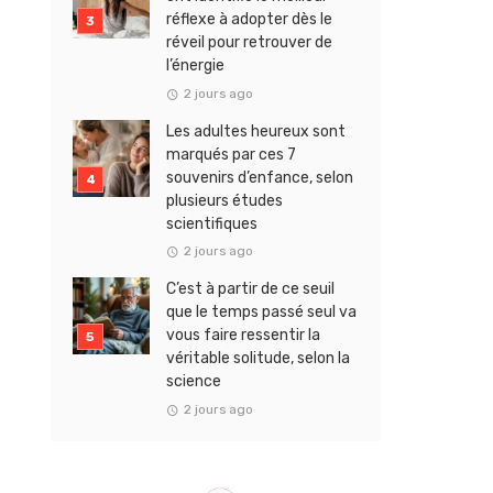
réflexe à adopter dès le
réveil pour retrouver de
l’énergie
2 jours ago
Les adultes heureux sont
marqués par ces 7
souvenirs d’enfance, selon
plusieurs études
scientifiques
2 jours ago
C’est à partir de ce seuil
que le temps passé seul va
vous faire ressentir la
véritable solitude, selon la
science
2 jours ago