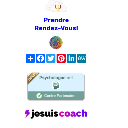
Prendre
Rendez-Vous!
Share
Facebook
Twitter
Pinterest
LinkedIn
MeWe