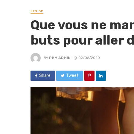
LES 3P
Que vous ne man
buts pour aller d
By
PHM ADMIN
02/06/2020
Share
Tweet