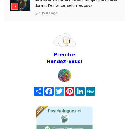
durant l’enfance, selon les psys
2 jours ago
Prendre
Rendez-Vous!
Share
Facebook
Twitter
Pinterest
LinkedIn
MeWe