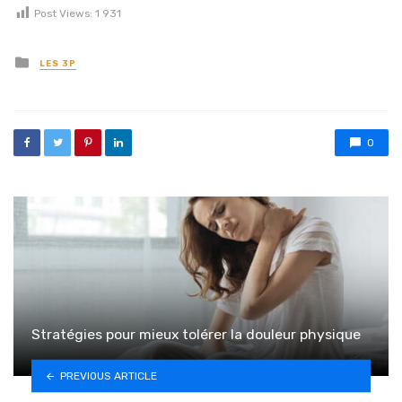
Post Views:
1 931
Posted in
LES 3P
0
Stratégies pour mieux tolérer la douleur physique
PREVIOUS ARTICLE