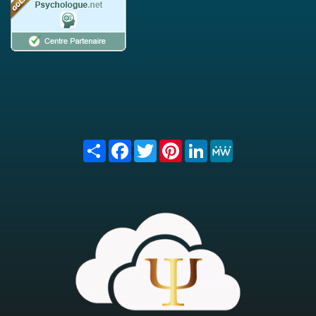
Share
Facebook
Twitter
Pinterest
LinkedIn
MeWe