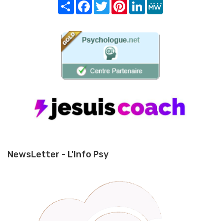
Share
Facebook
Twitter
Pinterest
LinkedIn
MeWe
NewsLetter - L'Info Psy