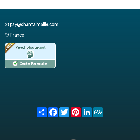
📧 psy@chantalmaille.com
📪 France
Share
Facebook
Twitter
Pinterest
LinkedIn
MeWe