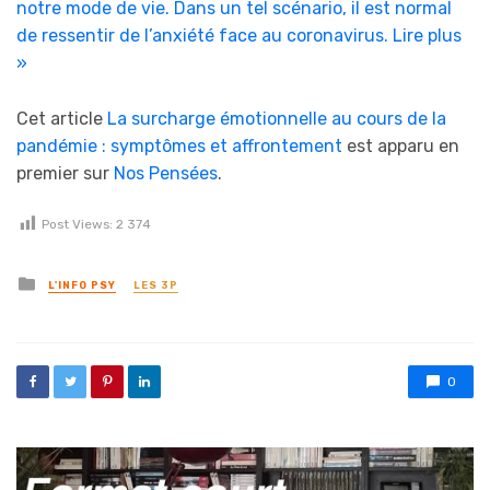
notre mode de vie. Dans un tel scénario, il est normal
de ressentir de l’anxiété face au coronavirus.
Lire plus
»
Cet article
La surcharge émotionnelle au cours de la
pandémie : symptômes et affrontement
est apparu en
premier sur
Nos Pensées
.
Post Views:
2 374
Posted in
L'INFO PSY
LES 3P
0