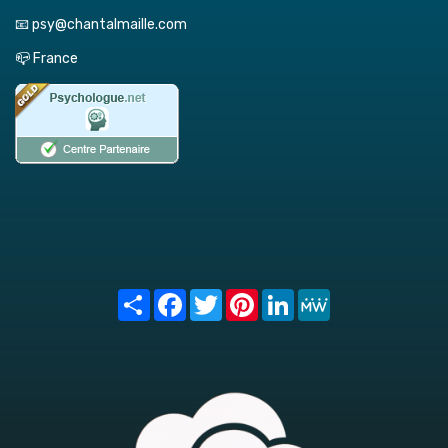
📧 psy@chantalmaille.com
📪 France
Share
Facebook
Twitter
Pinterest
LinkedIn
MeWe