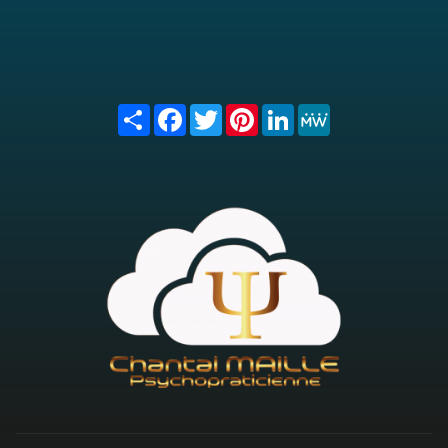
Share
Facebook
Twitter
Pinterest
LinkedIn
MeWe