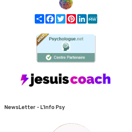
Share
Facebook
Twitter
Pinterest
LinkedIn
MeWe
NewsLetter - L'Info Psy