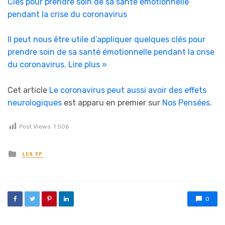
Clés pour prendre soin de sa santé émotionnelle
pendant la crise du coronavirus
Il peut nous être utile d’appliquer quelques clés pour
prendre soin de sa santé émotionnelle pendant la crise
du coronavirus.
Lire plus »
Cet article
Le coronavirus peut aussi avoir des effets
neurologiques
est apparu en premier sur
Nos Pensées
.
Post Views:
1 506
Posted in
LES 3P
0