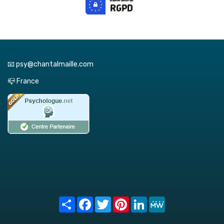
📧 psy@chantalmaille.com
📪 France
Share
Facebook
Twitter
Pinterest
LinkedIn
MeWe