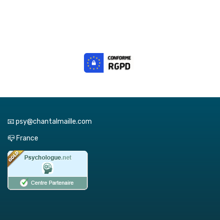
📧 psy@chantalmaille.com
📪 France