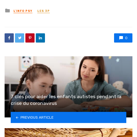
Posted in
L'INFO PSY
LES 3P
0
7 clés pour aider les enfants autistes pendant la
crise du coronavirus
PREVIOUS ARTICLE