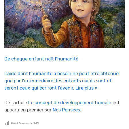
De chaque enfant naît l’humanité
L’aide dont l’humanité a besoin ne peut être obtenue
que par l’intermédiaire des enfants car ils sont et
seront ceux qui écriront l’avenir.
Lire plus »
Cet article
Le concept de développement humain
est
apparu en premier sur
Nos Pensées
.
Post Views:
2 142