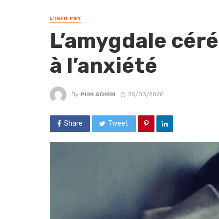
L'INFO PSY
L’amygdale céré
à l’anxiété
By
PHM ADMIN
25/03/2020
Share
Tweet