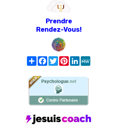
Prendre
Rendez-Vous!
Share
Facebook
Twitter
Pinterest
LinkedIn
MeWe