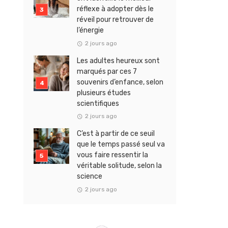
réflexe à adopter dès le
réveil pour retrouver de
l’énergie
2 jours ago
Les adultes heureux sont
marqués par ces 7
souvenirs d’enfance, selon
plusieurs études
scientifiques
2 jours ago
C’est à partir de ce seuil
que le temps passé seul va
vous faire ressentir la
véritable solitude, selon la
science
2 jours ago