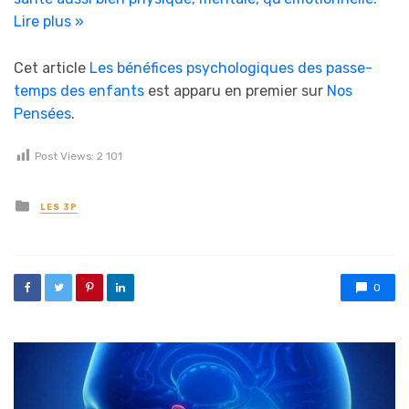
Lire plus »
Cet article
Les bénéfices psychologiques des passe-
temps des enfants
est apparu en premier sur
Nos
Pensées
.
Post Views:
2 101
Posted in
LES 3P
0