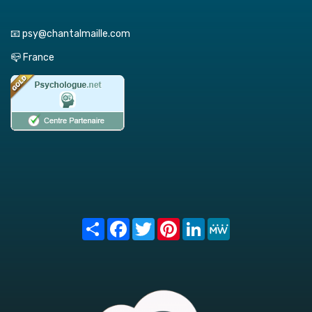
📧 psy@chantalmaille.com
📪 France
Share
Facebook
Twitter
Pinterest
LinkedIn
MeWe