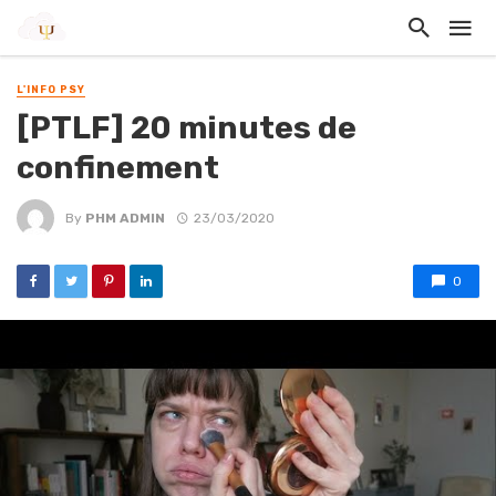
L'INFO PSY
[PTLF] 20 minutes de
confinement
By
PHM ADMIN
23/03/2020
0