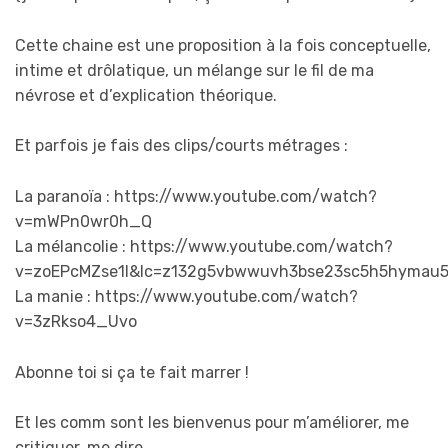
Cette chaine est une proposition à la fois conceptuelle,
intime et drôlatique, un mélange sur le fil de ma
névrose et d’explication théorique.
Et parfois je fais des clips/courts métrages :
La paranoïa : https://www.youtube.com/watch?
v=mWPn0wr0h_Q
La mélancolie : https://www.youtube.com/watch?
v=zoEPcMZse1I&lc=z132g5vbwwuvh3bse23sc5h5hymau
La manie : https://www.youtube.com/watch?
v=3zRkso4_Uvo
Abonne toi si ça te fait marrer !
Et les comm sont les bienvenus pour m’améliorer, me
critiquer, me dire