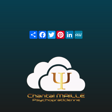
Share
Facebook
Twitter
Pinterest
LinkedIn
MeWe