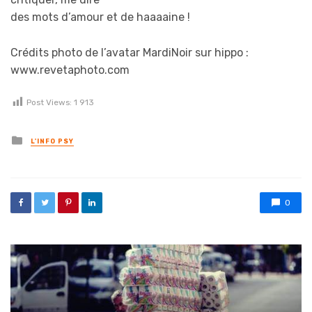
des mots d’amour et de haaaaine !
Crédits photo de l’avatar MardiNoir sur hippo :
www.revetaphoto.com
Post Views:
1 913
Posted in
L'INFO PSY
0