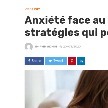
L'INFO PSY
Anxiété face au 
stratégies qui 
By
PHM ADMIN
20/03/2020
Share
Tweet