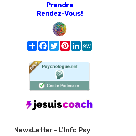
Prendre
Rendez-Vous!
Share
Facebook
Twitter
Pinterest
LinkedIn
MeWe
NewsLetter - L'Info Psy