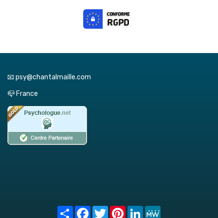
📧 psy@chantalmaille.com
📪 France
Share
Facebook
Twitter
Pinterest
LinkedIn
MeWe