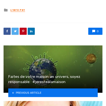
Posted in
L'INFO PSY
0
Faites de votre maison un univers, soyez
responsable : #jerestealamaison
PREVIOUS ARTICLE