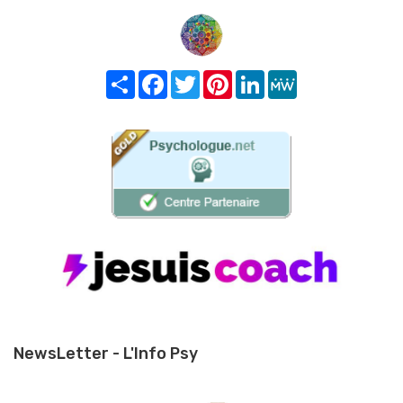
Share
Facebook
Twitter
Pinterest
LinkedIn
MeWe
NewsLetter - L'Info Psy